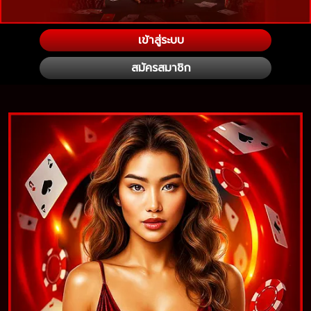
เข้าสู่ระบบ
สมัครสมาชิก