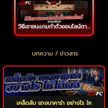
วิธีเอาชนะเกมกำถั่วออนไลน์ตาม
เ
บทความ / ข่าวสาร
เคล็ดลับ แทงบาคาร่า อย่างไร ให