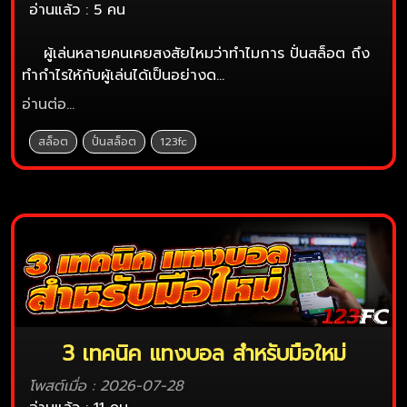
อ่านแล้ว : 5 คน
ผู้เล่นหลายคนเคยสงสัยไหมว่าทำไมการ ปั่นสล็อต ถึง
ทำกำไรให้กับผู้เล่นได้เป็นอย่างด...
อ่านต่อ...
สล็อต
ปั่นสล็อต
123fc
3 เทคนิค แทงบอล สำหรับมือใหม่
โพสต์เมื่อ : 2026-07-28