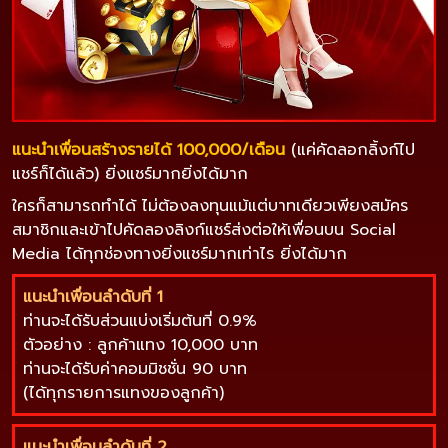
แนะนำเพื่อนสร้างรายได้ 100,000/เดือน
(แค่คัดลอกลิ้งก์ไป
แชร์ก็ได้แล้ว) ยิ่งแชร์มากยิ่งได้มาก
ใครก็สามารถทำได้ ไม่ต้องลงทุนแม้แต่บาทเดียวเพียงสมัคร
สมาชิกและเข้าไปคัดลองลิงก์แชร์ส่งต่อให้เพื่อนบน Social
Media ได้ทุกช่องทางยิ่งแชร์มากเท่าไร ยิ่งได้มาก
แนะนำเพื่อนลำดับที่ 1
ท่านจะได้รับส่วนแบ่งเริ่มต้นที่ 0.9%
ตัวอย่าง : ลูกค้าแทง 10,000 บาท
ท่านจะได้รับค่าคอมมิชชั่น 90 บาท
(ได้ทุกรายการแทงของลูกค้า)
แนะนำเพื่อนลำดับที่ 2