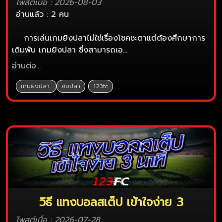
โพสต์เมื่อ : 2026-08-03
อ่านแล้ว : 2 คน
การเล่นเกมยิงปลาไม่ใช่เรื่องโชคชะตาแต่ต้องศึกษาการ
เดิมพัน เกมยิงปลา ซึ่งสามารถเอ...
อ่านต่อ...
เกมยิงปลา
ยิงปลา
123fc
วิธี แทงบอลสเต็ป เข้าใจง่าย 3
โพสต์เมื่อ : 2026-07-28