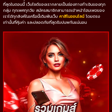
ที่สุดในตอนนี้ เว็บไซต์ของเรากลายเป็นช่องทางทำเงินของทุก
กลุ่ม ทุกเพศทุกวัย สมัครสมาชิกสามารถเข้าหน้าโฮมเพจของ
เราได้ทุกลิงค์ในเครือนี้เดิมพันเว็บ
คาสิโนออนไลน์
โดยตรง
เท่านั้นที่คุ้มค่า และปลอดภัยที่สุดรับปนพกันแน่นอน