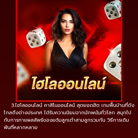
3.ไฮโลออนไลน์ คาสิโนออนไลน์ สุดยอดฮิต เกมพื้นบ้านที่ดัง
ไกลถึงต่างประเทศ ได้รับความนิยมจากนักพนันทั่วโลก สนุกไป
กับการทายผลลัพธ์ของแต้มลูกเต๋าสามลูกรวมกัน วิธีการเดิม
พันที่หลากหลาย