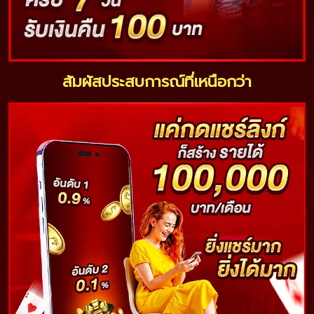
สัมผัสประสบการณ์ที่เหนือกว่า