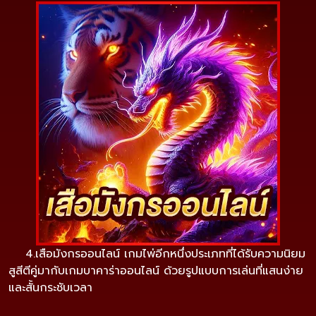
4.เสือมังกรออนไลน์ เกมไพ่อีกหนึ่งประเภทที่ได้รับความนิยม
สูสีตีคู่มากับเกมบาคาร่าออนไลน์ ด้วยรูปแบบการเล่นที่แสนง่าย
และสั้นกระชับเวลา